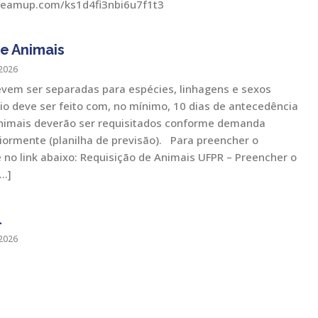
/teamup.com/ks1d4fi3nbi6u7f1t3
e Animais
2026
evem ser separadas para espécies, linhagens e sexos
vio deve ser feito com, no mínimo, 10 dias de antecedência
animais deverão ser requisitados conforme demanda
iormente (planilha de previsão). Para preencher o
e no link abaixo: Requisição de Animais UFPR – Preencher o
[…]
l
2026