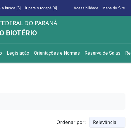
a a busca [3]
Ir para o rodapé [4]
Acessibilidade
Mapa do Site
FEDERAL DO PARANÁ
O BIOTÉRIO
o
Legislação
Orientações e Normas
Reserva de Salas
Re
Ordenar por: