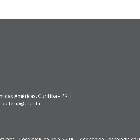
de
posts
im das Américas,
Curitiba - PR |
: bioterio@ufpr.br
 Paraná - Desenvolvido pela AGTIC - Agência de Tecnologia da