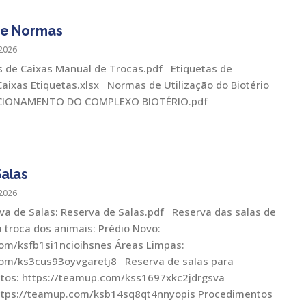
 e Normas
2026
 de Caixas Manual de Trocas.pdf Etiquetas de
Caixas Etiquetas.xlsx Normas de Utilização do Biotério
CIONAMENTO DO COMPLEXO BIOTÉRIO.pdf
alas
2026
rva de Salas: Reserva de Salas.pdf Reserva das salas de
troca dos animais: Prédio Novo:
om/ksfb1si1ncioihsnes Áreas Limpas:
com/ks3cus93oyvgaretj8 Reserva de salas para
atos: https://teamup.com/kss1697xkc2jdrgsva
tps://teamup.com/ksb14sq8qt4nnyopis Procedimentos