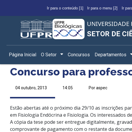
Ir para o conteúdo [1]
Ir para o menu [2]
Ir par
UNIVERSIDADE 
SETOR DE CI
Página Inicial
O Setor
Concursos
Departamentos
Concurso para professo
04 outubro, 2013
14:05
Por aspec
Estão abertas até o próximo dia 29/10 as inscrições p
em Fisiologia Endócrina e Fisiologia. Os interessados d
A cópia da tese pode ser entregue digitalmente, grava
comprovante de pagamento com o restante da docume