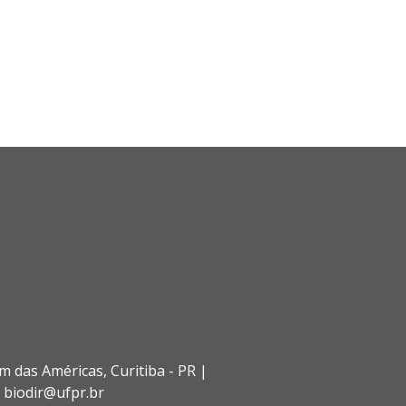
im das Américas,
Curitiba - PR |
: biodir@ufpr.br