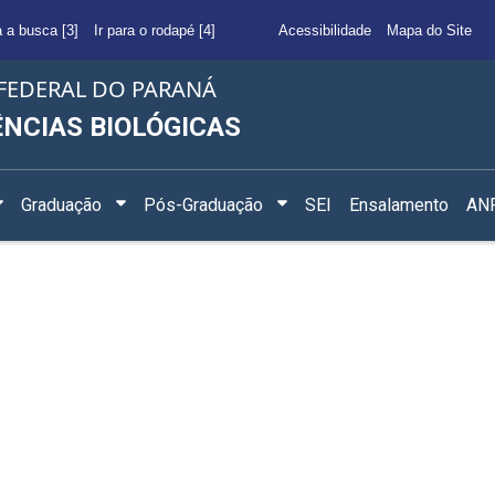
a a busca [3]
Ir para o rodapé [4]
Acessibilidade
Mapa do Site
FEDERAL DO PARANÁ
ÊNCIAS BIOLÓGICAS
Graduação
Pós-Graduação
SEI
Ensalamento
ANF