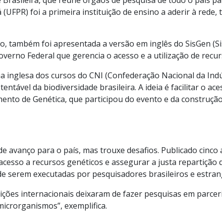
á (UFPR) foi a primeira instituição de ensino a aderir à red
, também foi apresentada a versão em inglês do SisGen (Si
verno Federal que gerencia o acesso e a utilização de recur
 inglesa dos cursos do CNI (Confederação Nacional da Indúst
entável da biodiversidade brasileira. A ideia é facilitar o a
amento de Genética, que participou do evento e da construção
nde avanço para o país, mas trouxe desafios. Publicado cinc
 acesso a recursos genéticos e assegurar a justa repartição d
e serem executadas por pesquisadores brasileiros e estran
ições internacionais deixaram de fazer pesquisas em parceri
 microrganismos”, exemplifica.