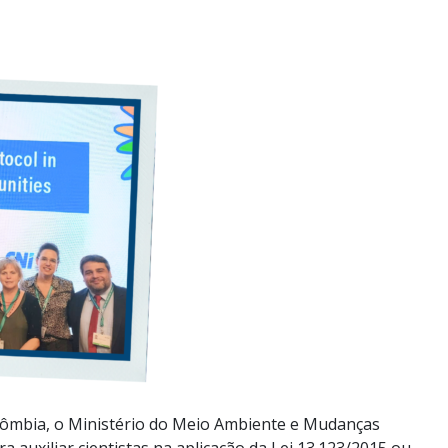
olômbia, o Ministério do Meio Ambiente e Mudanças
a auxiliar cientistas na aplicação da Lei 13.123/2015 ou