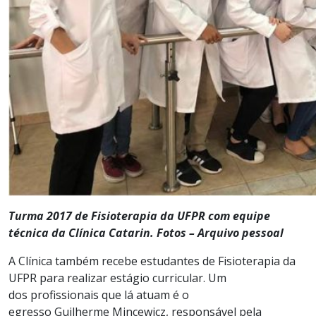
Turma 2017 de Fisioterapia da UFPR com equipe
técnica da Clínica Catarin. Fotos – Arquivo pessoal
A Clínica também recebe estudantes d
e Fisiotera
p
ia
da
UFPR
p
ara realizar estágio
curricular.
Um
dos
profissionais
que lá atuam é o
egresso
Guilherme
Mincewicz
,
responsável pela