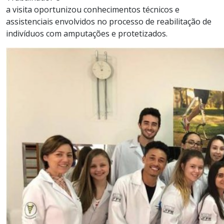
a
visita
opo
r
tunizou
conhecimento
s
técnicos e
assistenciais envolvidos no processo de reabilitação de
indivíduos com amputações e
protetizados
.