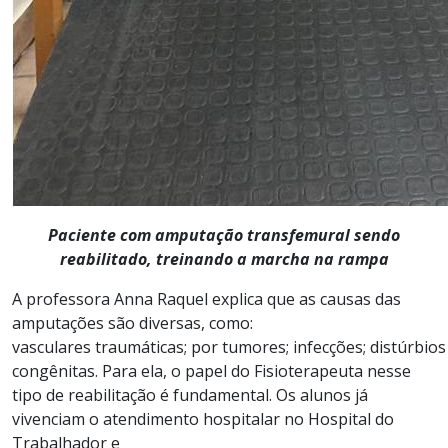
Paciente com amputação transfemural sendo
reabilitado, treinando a marcha na rampa
A
professora Anna Raquel explica que as
causas das
amputações são diversas, como:
vasculares
t
raumáticas
;
por
t
umores
;
i
nfecções;
d
istúrbios
congênitas
.
Para ela, o
papel do Fisioterapeuta
nes
s
e
tipo de reabilitação
é fundamenta
l. O
s alunos já
vivenciam
o atendimento hospitalar
no Hospital do
Trabalhador
e