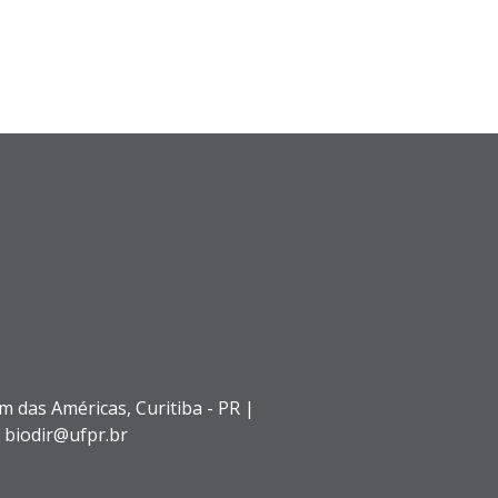
im das Américas,
Curitiba - PR |
: biodir@ufpr.br