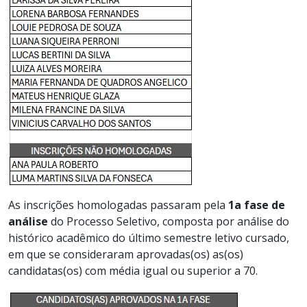
As
inscrições homologadas
passaram pela
1a
f
ase
d
e
análise
do
P
rocesso
S
eletivo,
composta por análise do
histórico acadêmico
do último semestre letivo
cursado
,
em que
se consideraram
aprovadas
(
os
)
as
(
os
)
candidatas
(
os
)
com
média igual ou superior a 70.