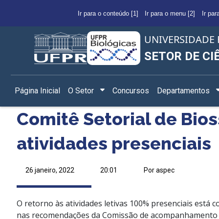
Ir para o conteúdo [1]
Ir para o menu [2]
Ir par
UNIVERSIDADE 
SETOR DE CI
Página Inicial
O Setor
Concursos
Departamentos
Comitê Setorial de Bi
atividades presenciais
26 janeiro, 2022
20:01
Por aspec
O retorno às atividades letivas 100% presenciais está
nas recomendações da Comissão de acompanhamento e