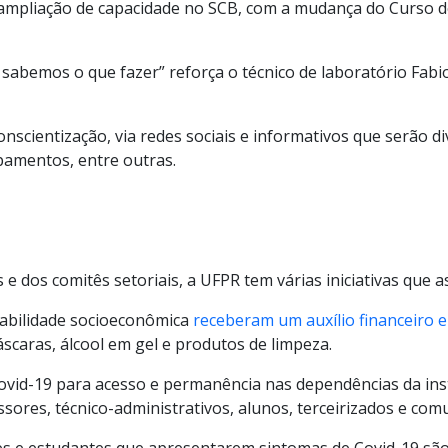
ampliação de capacidade no SCB, com a mudança do Curso d
abemos o que fazer” reforça o técnico de laboratório Fabio
nscientização, via redes sociais e informativos que serão 
pamentos, entre outras.
 dos comitês setoriais, a UFPR tem várias iniciativas que a
rabilidade socioeconômica
receberam um auxílio financeiro e
scaras, álcool em gel e produtos de limpeza.
ovid-19 para acesso e permanência nas dependências da ins
ssores, técnico-administrativos, alunos, terceirizados e com
es e estudantes que apresentarem sintomas de Covid-19 são 