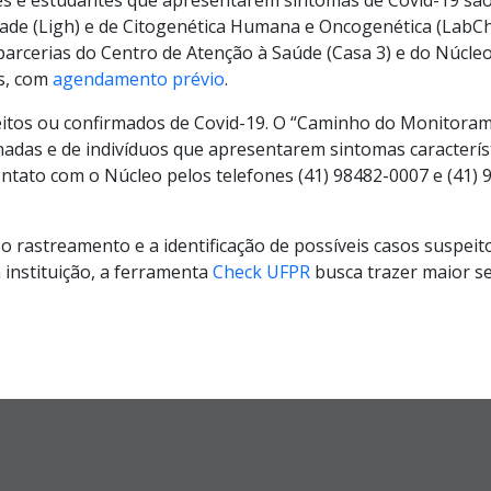
dade (Ligh) e de Citogenética Humana e Oncogenética (Lab
e parcerias do Centro de Atenção à Saúde (Casa 3) e do Núcl
as, com
agendamento prévio
.
eitos ou confirmados de Covid-19. O “Caminho do Monitor
adas e de indivíduos que apresentarem sintomas caracterís
ntato com o Núcleo pelos telefones (41) 98482-0007 e (41)
r o rastreamento e a identificação de possíveis casos suspei
 instituição, a ferramenta
Check UFPR
busca trazer maior se