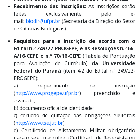
Recebimento das Inscrições
: As inscrições serão
feitas exclusivamente pelo e-
mail:
biodir@ufpr.br
(Secretaria da Direção do Setor
de Ciências Biológicas).
Requisitos para a inscrição de acordo com o
Edital n.º 249/22-PROGEPE, e as Resoluções n.º 66-
A/16-CEPE e n.º 70/16-CEPE
(Tabela de Pontuação
para Avaliação de Currículo)
da Universidade
Federal do Paraná
(item 4.2 do Edital n.º 249/22-
PROGEPE):
a) requerimento de inscrição
(
http://www.progepe.ufpr.br
) preenchido e
assinado;
b) documento oficial de identidade;
c) certidão de quitação das obrigações eleitorais
(
http://www.tse.jus.br
);
d) Certificado de Alistamento Militar obrigatório
para o sexo masculino (Certificado de Reservista ou