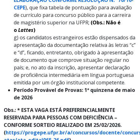
CEPE
), que fixa tabela de pontuação para avaliação
de currículo para concurso público para a carreira
de magistério superior na UFPR;
(Obs.: Não é
o
Lattes
)
g) os candidatos estrangeiros estão dispensados da
apresentação da documentação relativa às letras “c”
e “d”, ficando, entretanto, obrigado à apresentação
de documento que comprove situação regular no
país; e, no ato da inscrição, apresentar declaração
de proficiência intermediária em língua portuguesa
emitida por um órgão institucional competente.
Período Provável de Provas: 1ª quinzena de maio
de 2026
Obs.: * ESTA VAGA ESTÁ PREFERENCIALMENTE
RESERVADA PARA PESSOAS COM DEFICIÊNCIA –
CONFORME SORTEIO REALIZADO EM 25/02/2026.
(
https://progepe.ufpr.br/a/concursos/docente/concur
atas/ata_edital065-26.pdf
)