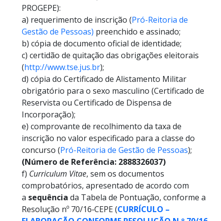
PROGEPE):
a) requerimento de inscrição (
Pró-Reitoria de
Gestão de Pessoas)
preenchido e assinado;
b) cópia de documento oficial de identidade;
c) certidão de quitação das obrigações eleitorais
(
http://www.tse.jus.br
);
d) cópia do Certificado de Alistamento Militar
obrigatório para o sexo masculino (Certificado de
Reservista ou Certificado de Dispensa de
Incorporação);
e) comprovante de recolhimento da taxa de
inscrição no valor especificado para a classe do
concurso (
Pró-Reitoria de Gestão de Pessoas
);
(Número de Referência: 2888326037)
f)
Curriculum Vitae
, sem os documentos
comprobatórios, apresentado de acordo com
a
sequência
da Tabela de Pontuação, conforme a
Resolução nº 70/16‐CEPE (
CURRÍCULO –
ELABORAÇÃO CONFORME RESOLUÇÃO N.º 70/16-