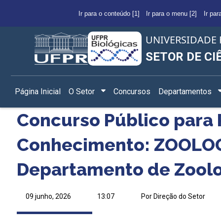
Ir para o conteúdo [1]
Ir para o menu [2]
Ir par
UNIVERSIDADE 
SETOR DE CI
Página Inicial
O Setor
Concursos
Departamentos
Concurso Público para 
Conhecimento: ZOOLO
Departamento de Zoolo
09 junho, 2026
13:07
Por Direção do Setor