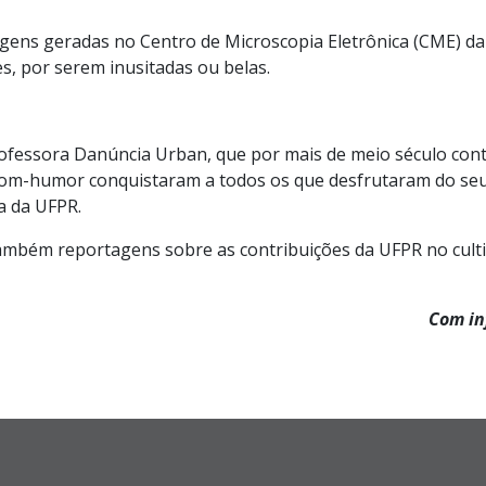
gens geradas no Centro de Microscopia Eletrônica (CME) da 
s, por serem inusitadas ou belas.
rofessora
Danúncia
Urban
, que por mais de meio século con
 bom-humor
conquistaram
a
todos os que
desfrutaram d
o seu
a da
UFPR.
ambém reportagens sobre as contribuições da UFPR no culti
Com in