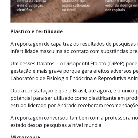
Plástico e fertilidade
A reportagem de capa traz os resultados de pesquisas f
infertilidade masculina ao contato com substâncias pr
Um desses
ftalatos
– o
Diisopentil
Ftalato
(
DiPeP
) pode
gestação é mais grave porque gera efeitos adversos p
Laboratório de Fisiologia Endócrina e Reprodutiva Ani
Outra constatação é que o Brasil, até agora, é o únic
potencial para ser utilizado como plastificante em prod
estudo liderado por Andrade receberam recomendações 
A reportagem conversou também com a professora
no
estado destas pesquisas a nível mundial.
Microscopia