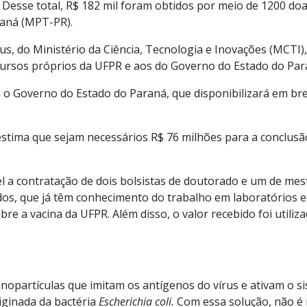
Desse total, R$ 182 mil foram obtidos por meio de 1200 doaç
raná (MPT-PR).
us, do Ministério da Ciência, Tecnologia e Inovações (MCTI
cursos próprios da UFPR e aos do Governo do Estado do Par
o Governo do Estado do Paraná, que disponibilizará em bre
stima que sejam necessários R$ 76 milhões para a conclusã
el a contratação de dois bolsistas de doutorado e um de me
ados, que já têm conhecimento do trabalho em laboratórios e
re a vacina da UFPR. Além disso, o valor recebido foi util
anopartículas que imitam os antígenos do vírus e ativam o s
iginada da bactéria
Escherichia coli.
Com essa solução, não é 