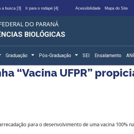
a a busca [3]
Ir para o rodapé [4]
Acessibilidade
Mapa do Site
FEDERAL DO PARANÁ
ÊNCIAS BIOLÓGICAS
Graduação
Pós-Graduação
SEI
Ensalamento
ANF
ha “Vacina UFPR” propic
recadação para o desenvolvimento de uma vacina 100% naci