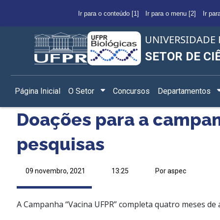
Ir para o conteúdo [1]
Ir para o menu [2]
Ir par
UNIVERSIDADE 
SETOR DE CI
Página Inicial
O Setor
Concursos
Departamentos
Doações para a campan
pesquisas
09 novembro, 2021
13:25
Por aspec
A Campanha “Vacina UFPR” completa quatro meses de ar