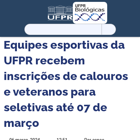
Pesquisar
por:
Equipes esportivas da
UFPR recebem
inscrições de calouros
e veteranos para
seletivas até 07 de
março
06 março, 2024
12:51
Por aspec