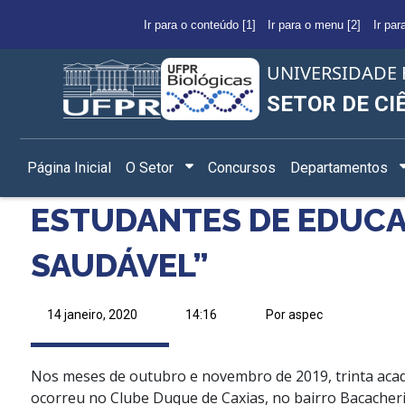
Ir para o conteúdo [1]
Ir para o menu [2]
Ir par
UNIVERSIDADE 
SETOR DE CI
Página Inicial
O Setor
Concursos
Departamentos
ESTUDANTES DE EDUCA
SAUDÁVEL”
14 janeiro, 2020
14:16
Por aspec
Nos meses de outubro e novembro de 2019, trinta acad
ocorreu no Clube Duque de Caxias, no bairro Bacacheri,