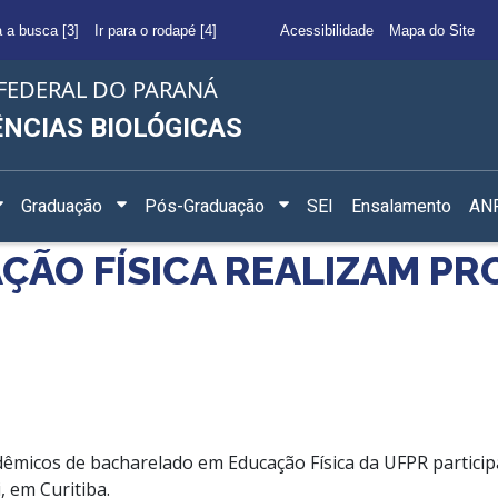
a a busca [3]
Ir para o rodapé [4]
Acessibilidade
Mapa do Site
FEDERAL DO PARANÁ
ÊNCIAS BIOLÓGICAS
Graduação
Pós-Graduação
SEI
Ensalamento
ANF
ÇÃO FÍSICA REALIZAM PR
êmicos de bacharelado em Educação Física da UFPR partici
 em Curitiba.