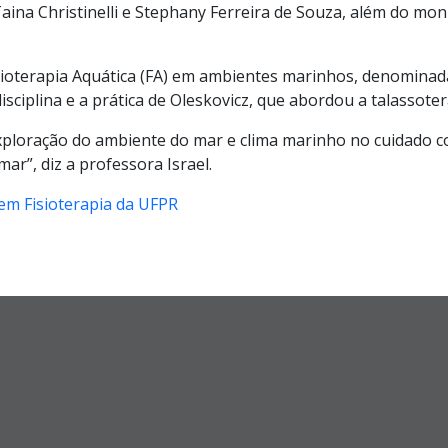
ina Christinelli e Stephany Ferreira de Souza, além do moni
isioterapia Aquática (FA) em ambientes marinhos, denomina
sciplina e a prática de Oleskovicz, que abordou a talassote
 exploração do ambiente do mar e clima marinho no cuidado
r”, diz a professora Israel.
em Fisioterapia da UFPR