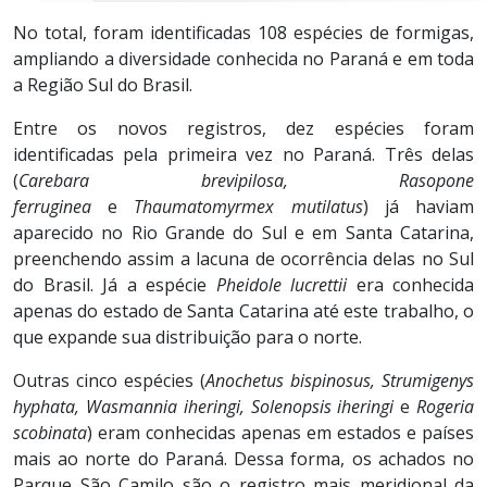
No total, foram identificadas 108 espécies de formigas,
ampliando a diversidade conhecida no Paraná e em toda
a Região Sul do Brasil.
Entre os novos registros, dez espécies foram
identificadas pela primeira vez no Paraná. Três delas
(
Carebara brevipilosa, Rasopone
ferruginea
e
Thaumatomyrmex mutilatus
) já haviam
aparecido no Rio Grande do Sul e em Santa Catarina,
preenchendo assim a lacuna de ocorrência delas no Sul
do Brasil. Já a espécie
Pheidole lucrettii
era conhecida
apenas do estado de Santa Catarina até este trabalho, o
que expande sua distribuição para o norte.
Outras cinco espécies (
Anochetus bispinosus, Strumigenys
hyphata, Wasmannia iheringi, Solenopsis iheringi
e
Rogeria
scobinata
) eram conhecidas apenas em estados e países
mais ao norte do Paraná. Dessa forma, os achados no
Parque São Camilo são o registro mais meridional da