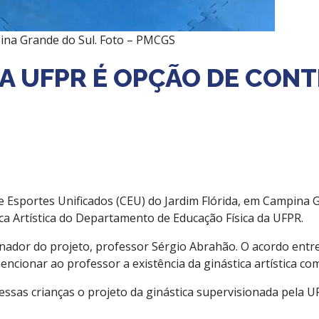
mpina Grande do Sul. Foto – PMCGS
DA UFPR É OPÇÃO DE CO
 e Esportes Unificados (CEU) do Jardim Flórida, em Campina G
a Artística do Departamento de Educação Física da UFPR.
enador do projeto, professor Sérgio Abrahão. O acordo entr
encionar ao professor a existência da ginástica artística c
ssas crianças o projeto da ginástica supervisionada pela UF