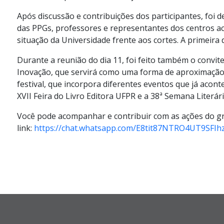
Após discussão e contribuições dos participantes,
foi d
das
PPGs
, professores e representantes dos centros 
situação da Universidade frente aos cortes
. A primeira
Durante a reunião
do dia 11
, f
oi feito também o convite
Inovação, que servirá como uma forma de aproximação 
festival, que
incorpora diferentes eventos que já acont
XVII Feira do Livro Editora UFPR e a 38ª Semana Literári
Você pode acompanhar
e contribuir com
as ações do g
link:
https://chat.whatsapp.com/E8tit87NTRO4UT9SFIh