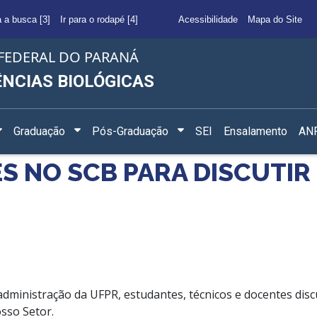
a a busca [3]
Ir para o rodapé [4]
Acessibilidade
Mapa do Site
FEDERAL DO PARANÁ
ÊNCIAS BIOLÓGICAS
Graduação
Pós-Graduação
SEI
Ensalamento
ANF
S NO SCB PARA DISCUTIR
dministração da UFPR, estudantes, técnicos e docentes disc
sso Setor.