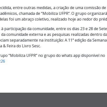
ecidida, entre outras medidas, a criação de uma comissão de
acadêmicos
, chamada de “Mobiliza UFPR”
.
O grup
o organizará
 delas foi um abraço coletivo, realizado hoje ao redor do pré
 à participaçã
o
da comunidade
, entre os dias 23 e 28 de
Set
da comunidade externa e as pesquisas realizadas dentro d
eciam separadamente na instituição: A 11ª edição da Semana
a & Feira do Livro Sesc.
rupo “Mobiliza UFPR” no grupo do whats app disponível no
z26