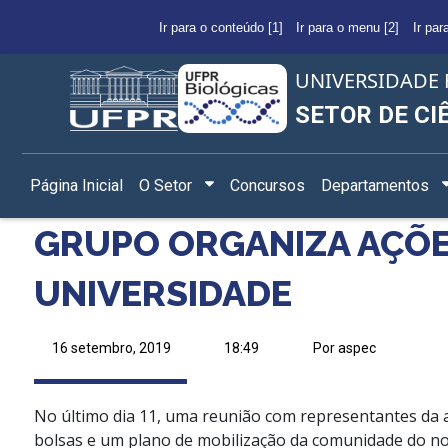
Ir para o conteúdo [1]
Ir para o menu [2]
Ir par
UNIVERSIDADE 
SETOR DE CI
Página Inicial
O Setor
Concursos
Departamentos
GRUPO ORGANIZA AÇÕE
UNIVERSIDADE
16 setembro, 2019
18:49
Por aspec
N
o
último dia 11
, uma reunião com representantes da a
bolsas e um plano de mobilização da comunidade do no