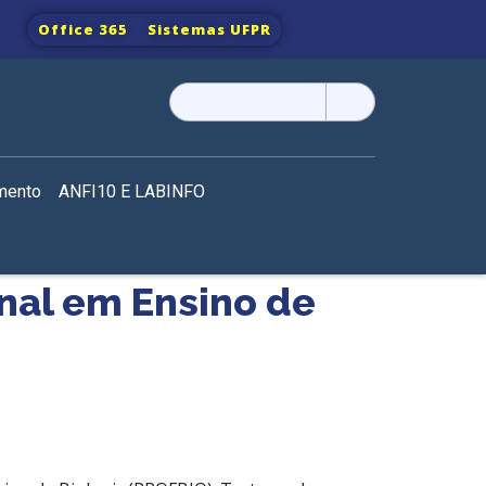
Office 365
Sistemas UFPR
Pesquisar
por:
mento
ANFI10 E LABINFO
onal em Ensino de