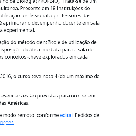
ino de Biologia (PROFBIO).
Trata-se de
um
ultânea. Presente em 18 Instituições de
lificação profissional a professores das
ivo é aprimorar o desempenho docente em sala
a experimental.
ção do método científico e de utilização de
sposição didática imediata para a sala de
os conceitos-chave explorados em cada
2016, o curso teve nota 4 (de um máximo de
resenciais estão previstas para ocorrerem
 das Américas.
 de modo remoto, conforme
edital
. Pedidos de
crições
.