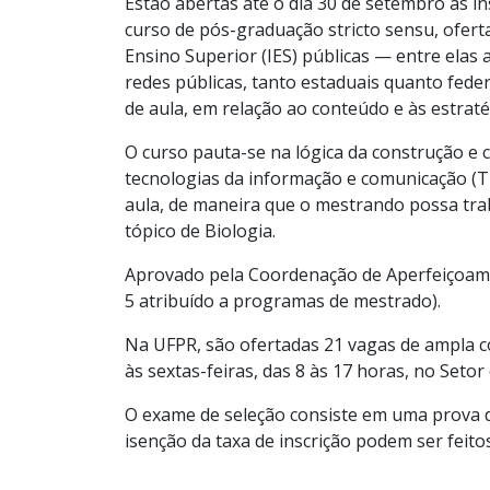
Estão abertas até o dia 30 de setembro as i
curso de pós-graduação stricto sensu, ofert
Ensino Superior (IES) públicas — entre elas
redes públicas, tanto estaduais quanto fede
de aula, em relação ao conteúdo e às estrat
O curso pauta-se na lógica da construção e c
tecnologias da informação e comunicação (TI
aula, de maneira que o mestrando possa tr
tópico de Biologia.
Aprovado pela Coordenação de Aperfeiçoame
5 atribuído a programas de mestrado).
Na UFPR, são ofertadas 21 vagas de ampla co
às sextas-feiras, das 8 às 17 horas, no Setor
O exame de seleção consiste em uma prova 
isenção da taxa de inscrição podem ser feito