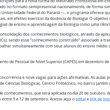
nscrições para a nova turma do Mestrado Profissional em Ens
ado no formato semipresencial nacionalmente, de forma sim
 a Universidade Federal do Paraná —, o programa oferece qua
rais, em efetivo exercício da docência de Biologia. O objet
égias de ensino e aprendizagem da Biologia como uma ciênci
onsolidação dos conhecimentos biológicos, através da aplica
Cs), sendo esse “conhecimento construído” associado à tran
abalhar simultaneamente com seus alunos do ensino médio 
nto de Pessoal de Nível Superior (CAPES) em dezembro de 
ncorrência e nove vagas para ações afirmativas. As aulas p
 de Ciências Biológicas, Centro Politécnico, no bairro Jardim
de conhecimentos, que será aplicada no dia 20 de outubro,
s entre 9 e 12 de setembro. Acesse aqui o
edital
e
link de ins