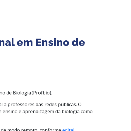
onal em Ensino de
o de Biologia (Profbio).
al a professores das redes públicas. O
de ensino e aprendizagem da
biologia como
o, de modo remoto, conforme
edital
.