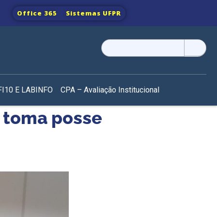
Office 365
Sistemas UFPR
Pesquisar
por:
I10 E LABINFO
CPA – Avaliação Institucional
 toma posse