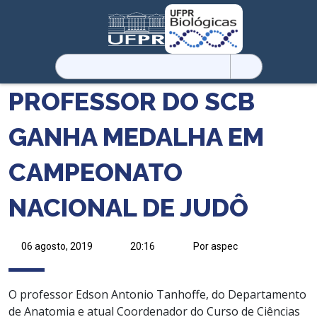
Pesquisar
por:
PROFESSOR DO SCB
GANHA MEDALHA EM
CAMPEONATO
NACIONAL DE JUDÔ
06 agosto, 2019
20:16
Por aspec
O professor
Edson
Antonio
Tanhoffe
, do Departamento
de Anatomia e atual
C
oordenador do
C
urso de Ciências