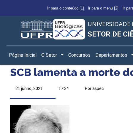
Ir para o conteúdo [1]
Ir para o menu [2]
Ir par
UNIVERSIDADE 
SETOR DE CI
Página Inicial
O Setor
Concursos
Departamentos
SCB lamenta a morte do
21 junho, 2021
17:34
Por aspec