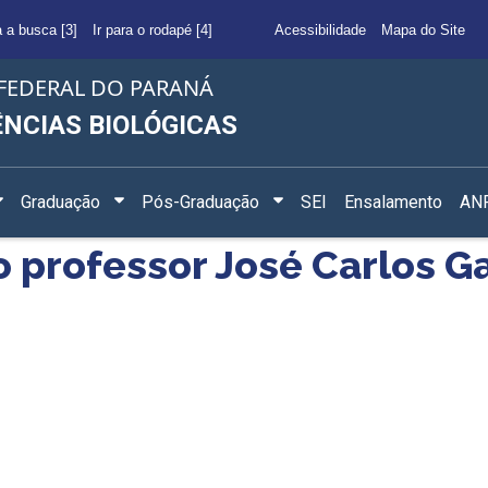
a a busca [3]
Ir para o rodapé [4]
Acessibilidade
Mapa do Site
FEDERAL DO PARANÁ
ÊNCIAS BIOLÓGICAS
Graduação
Pós-Graduação
SEI
Ensalamento
ANF
 professor José Carlos G