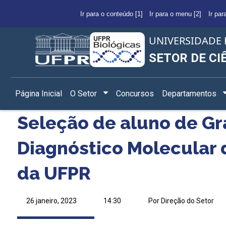
Ir para o conteúdo [1]
Ir para o menu [2]
Ir par
UNIVERSIDADE 
SETOR DE CI
Página Inicial
O Setor
Concursos
Departamentos
Seleção de aluno de G
Diagnóstico Molecular
da UFPR
26 janeiro, 2023
14:30
Por Direção do Setor