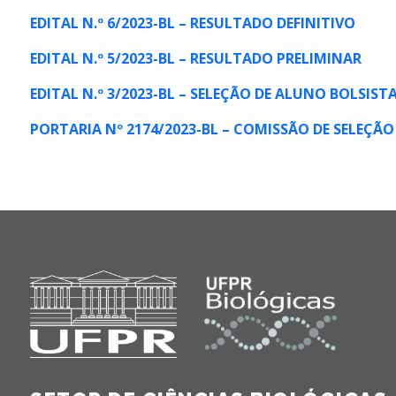
EDITAL N.º 6/2023-BL – RESULTADO DEFINITIVO
EDITAL N.º 5/2023-BL – RESULTADO PRELIMINAR
EDITAL N.º 3/2023-BL
–
SELEÇÃO DE ALUNO BOLSIST
PORTARIA Nº 2174/2023-BL – COMISSÃO DE SELEÇÃO