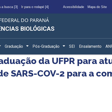
a a busca [3]
Ir para o rodapé [4]
Acessibilidade
Mapa do Site
FEDERAL DO PARANÁ
ÊNCIAS BIOLÓGICAS
Graduação
Pós-Graduação
SEI
Ensalamento
ANF
raduação da UFPR para at
 de SARS-COV-2 para a c