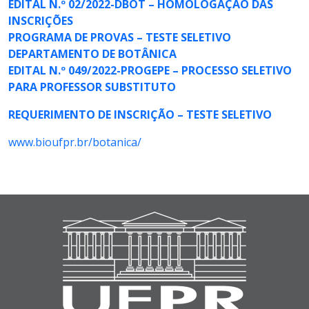
EDITAL N.º 02/2022-DBOT – HOMOLOGAÇÃO DAS
INSCRIÇÕES
PROGRAMA DE PROVAS – TESTE SELETIVO
DEPARTAMENTO DE BOTÂNICA
EDITAL N.º 049/2022-PROGEPE – PROCESSO SELETIVO
PARA PROFESSOR SUBSTITUTO
REQUERIMENTO DE INSCRIÇÃO – TESTE SELETIVO
www.bioufpr.br/botanica/