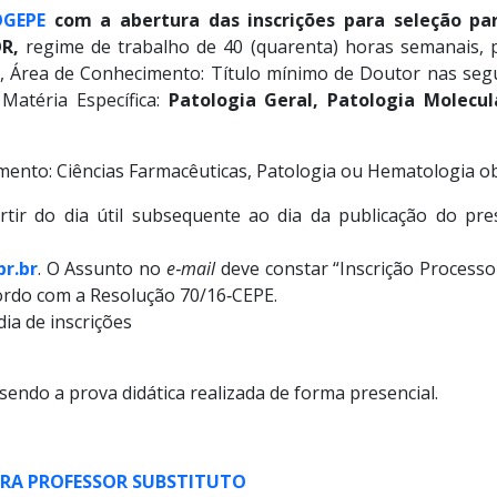
OGEPE
com a abertura d
as inscrições para seleção 
R,
regime de trabalho de 40 (quarenta) horas semanais, 
á, Área de Conhecimento: Título mínimo de Doutor nas seg
Matéria Específica:
Patologia Geral, Patologia Molecu
nto: Ciências Farmacêuticas, Patologia ou Hematologia obt
tir do dia útil subsequente ao dia da publicação do pres
r.br
. O Assunto no
e‐mail
deve constar “Inscrição Proces
rdo com a Resolução 70/16‐CEPE.
ia de inscrições
 sendo a prova didática realizada de forma presencial.
PARA PROFESSOR SUBSTITUTO