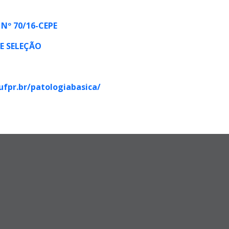
º 70/16-CEPE
DE SELEÇÃO
.ufpr.br/patologiabasica/