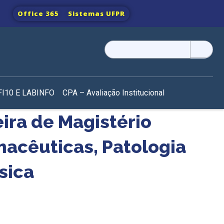
Office 365
Sistemas UFPR
Pesquisar
por:
I10 E LABINFO
CPA – Avaliação Institucional
eira de Magistério
macêuticas, Patologia
sica