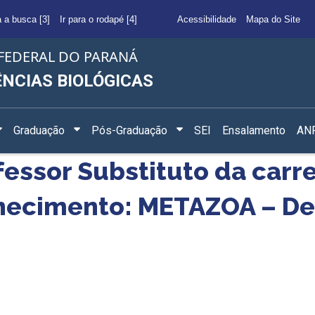
a a busca [3]
Ir para o rodapé [4]
Acessibilidade
Mapa do Site
FEDERAL DO PARANÁ
ÊNCIAS BIOLÓGICAS
Graduação
Pós-Graduação
SEI
Ensalamento
ANF
fessor Substituto da carre
nhecimento: METAZOA – D