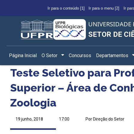
Ir para o conteúdo [1]
Ir para o menu [2]
Ir par
UNIVERSIDADE 
SETOR DE CI
Página Inicial
O Setor
Concursos
Departamentos
Teste Seletivo para Pro
Superior – Área de Co
Zoologia
19 junho, 2018
17:00
Por Direção do Setor