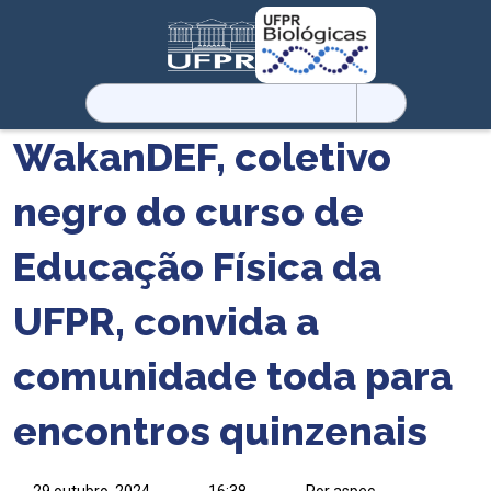
Pesquisar
por:
WakanDEF, coletivo
negro do curso de
Educação Física da
UFPR, convida a
comunidade toda para
encontros quinzenais
29 outubro, 2024
16:38
Por aspec