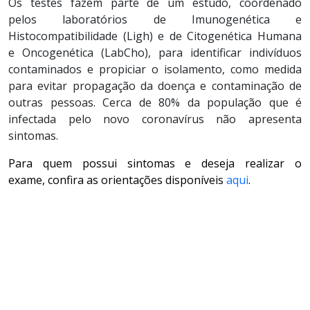
Os testes fazem parte de um estudo, coordenado
pelos
l
aboratórios de
Imunogenética
e
Histocompatibilidade (
L
igh
) e de Citogenética Humana
e
Oncogenética
(
L
abCho
),
para
identificar indivíduos
contaminados e propiciar o isolamento, como medida
para evitar propagação da doença e contaminação de
outras pessoas. Cerca de 80% da população que é
infectada pelo novo coronavírus não apresenta
sintomas.
Para quem possui sintomas e deseja realizar o
exame, confira as orientações disponíveis
aqui
.
SERVIÇO
SERVIÇO
SERVIÇO
SERVIÇO