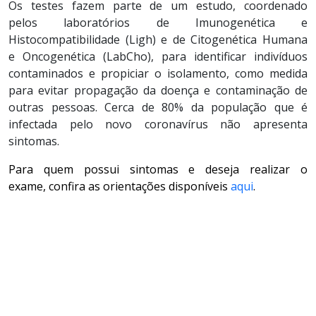
Os testes fazem parte de um estudo, coordenado
pelos
l
aboratórios de
Imunogenética
e
Histocompatibilidade (
L
igh
) e de Citogenética Humana
e
Oncogenética
(
L
abCho
),
para
identificar indivíduos
contaminados e propiciar o isolamento, como medida
para evitar propagação da doença e contaminação de
outras pessoas. Cerca de 80% da população que é
infectada pelo novo coronavírus não apresenta
sintomas.
Para quem possui sintomas e deseja realizar o
exame, confira as orientações disponíveis
aqui
.
SERVIÇO
SERVIÇO
SERVIÇO
SERVIÇO