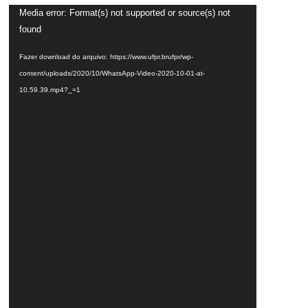
Tocador
Media error: Format(s) not supported or source(s) not
de
found
vídeo
Fazer download do arquivo: https://www.ufpr.brufpr/wp-
content/uploads/2020/10/WhatsApp-Video-2020-10-01-at-
10.59.39.mp4?_=1