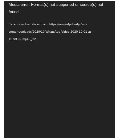
Tocador
Media error: Format(s) not supported or source(s) not
de
found
vídeo
Fazer download do arquivo: https://www.ufpr.brufpr/wp-
content/uploads/2020/10/WhatsApp-Video-2020-10-01-at-
10.59.39.mp4?_=2