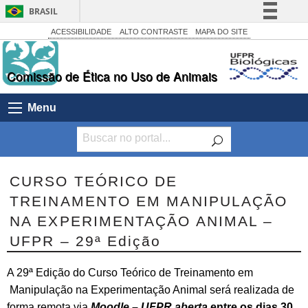
BRASIL
Simplifique!
ACESSIBILIDADE
ALTO CONTRASTE
MAPA DO SITE
Comunica BR
Comissão de Ética no Uso de Animais
Participe
Acesso à informação
Menu
Legislação
Canais
CURSO TEÓRICO DE
TREINAMENTO EM MANIPULAÇÃO
NA EXPERIMENTAÇÃO ANIMAL –
UFPR – 29ª Edição
A 29ª Edição do Curso Teórico de Treinamento em
Manipulação na Experimentação Animal será realizada de
forma remota via
Moodle – UFPR aberta
entre os dias 30