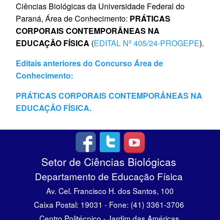
Ciências Biológicas da Universidade Federal do
Paraná, Área de Conhecimento:
PRÁTICAS
CORPORAIS CONTEMPORÂNEAS NA
EDUCAÇÃO FÍSICA
(
EDITAL Nº 405/24-PROGEPE
).
Editais anteriores do Concurso Área de
Conhecimento:
PRÁTICAS CORPORAIS CONTEMPORÂNEAS NA
EDUCAÇÃO FÍSICA.
Setor de Ciências Biológicas
Departamento de Educação Física
Av. Cel. Francisco H. dos Santos, 100
Caixa Postal: 19031 - Fone: (41) 3361-3706
Centro Politécnico - Jardim das Américas