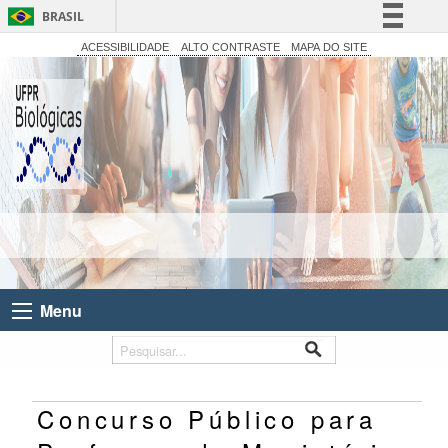
BRASIL
Simplifique!
ACESSIBILIDADE
ALTO CONTRASTE
MAPA DO SITE
Comunica BR
Participe
Acesso à informação
Legislação
Canais
Menu
Concurso Público para