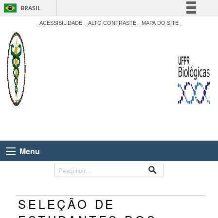
BRASIL
Simplifique!
ACESSIBILIDADE
ALTO CONTRASTE
MAPA DO SITE
Comunica BR
Participe
Acesso à informação
Legislação
Canais
Menu
SELEÇÃO DE