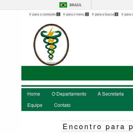
BRASIL
Ir para o conteúdo
1
Ir para o menu
2
Ir para a busca
3
Ir para 
Home
O Departamento
A Secretaria
Equipe
Contato
Encontro para p