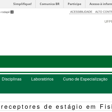
Simplifique!
Comunica BR
Participe
Acesso à infor
ACESSIBILIDADE
ALTO CONT
o rodapé
4
UFP
Disciplinas
Laboratórios
Curso de Especialização
receptores de estágio em Fis