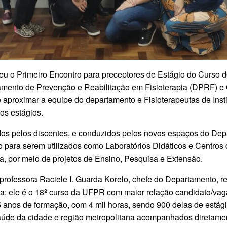
reu o Primeiro Encontro para preceptores de Estágio do Curso 
tamento de Prevenção e Reabilitação em Fisioterapia (DPRF) 
 aproximar a equipe do departamento e Fisioterapeutas de Inst
os estágios.
dos pelos discentes, e conduzidos pelos novos espaços do De
o para serem utilizados como Laboratórios Didáticos e Centros
, por meio de projetos de Ensino, Pesquisa e Extensão.
rofessora Raciele I. Guarda Korelo, chefe do Departamento, re
ra: ele é o 18º curso da UFPR com maior relação candidato/vaga
 anos de formação, com 4 mil horas, sendo 900 delas de estágio
saúde da cidade e região metropolitana acompanhados diretamen