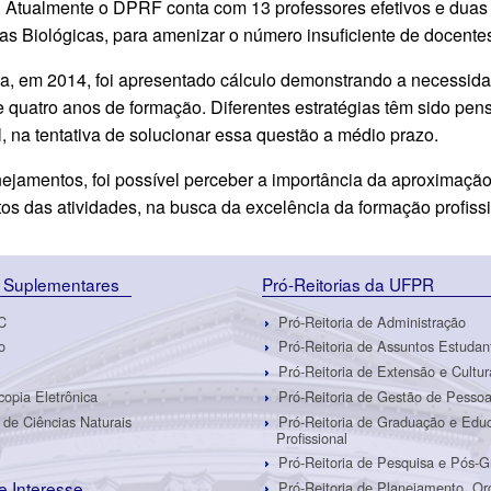
. Atualmente o DPRF conta com 13 professores efetivos e duas 
as Biológicas, para amenizar o número insuficiente de docente
a, em 2014, foi apresentado cálculo demonstrando a necessid
 quatro anos de formação. Diferentes estratégias têm sido pen
l, na tentativa de solucionar essa questão a médio prazo.
ejamentos, foi possível perceber a importância da aproximação
tos das atividades, na busca da excelência da formação profissi
 Suplementares
Pró-Reitorias da UFPR
C
Pró-Reitoria de Administração
o
Pró-Reitoria de Assuntos Estudan
Pró-Reitoria de Extensão e Cultur
copia Eletrônica
Pró-Reitoria de Gestão de Pesso
de Ciências Naturais
Pró-Reitoria de Graduação e Edu
Profissional
Pró-Reitoria de Pesquisa e Pós-
de Interesse
Pró-Reitoria de Planejamento, O