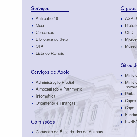
Serviços
Órgãos
Anfiteatro 10
ASPE
Mconf
Biotéri
Concursos
CED
Biblioteca do Setor
Micros
CTAF
Museu 
Lista de Ramais
Sítios 
Serviços de Apoio
Minist
Administração Predial
Minist
Inovaç
Almoxarifado e Patrimônio
Portal
Informática
Capes
Orçamento e Finanças
Cnpq
Fundaç
Comissões
FUNP
Comissão de Ética do Uso de Animais