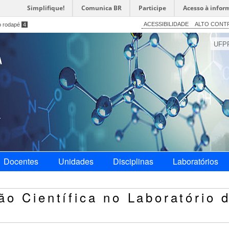
Simplifique!
Comunica BR
Participe
Acesso à infor
ACESSIBILIDADE
ALTO CONT
o rodapé
4
UFP
Docentes
Unidades
Disciplinas
Laboratórios
ão Científica no Laboratório 