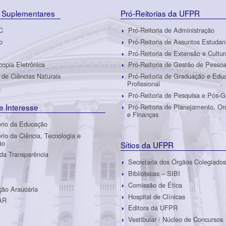
 Suplementares
Pró-Reitorias da UFPR
C
Pró-Reitoria de Administração
o
Pró-Reitoria de Assuntos Estudan
Pró-Reitoria de Extensão e Cultur
copia Eletrônica
Pró-Reitoria de Gestão de Pesso
de Ciências Naturais
Pró-Reitoria de Graduação e Edu
Profissional
Pró-Reitoria de Pesquisa e Pós-
de Interesse
Pró-Reitoria de Planejamento, O
e Finanças
ério da Educação
ério da Ciência, Tecnologia e
ão
Sítios da UFPR
 da Transparência
Secretaria dos Órgãos Colegiados
Bibliotecas – SIBI
Comissão de Ética
ão Araucária
Hospital de Clínicas
AR
Editora da UFPR
Vestibular / Núcleo de Concursos