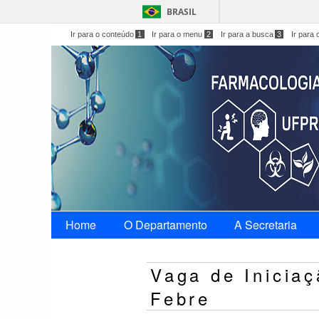
BRASIL
Ir para o conteúdo
1
Ir para o menu
2
Ir para a busca
3
Ir para 
Home
O Departamento
A Secretaria
Vaga de Iniciaç
Febre