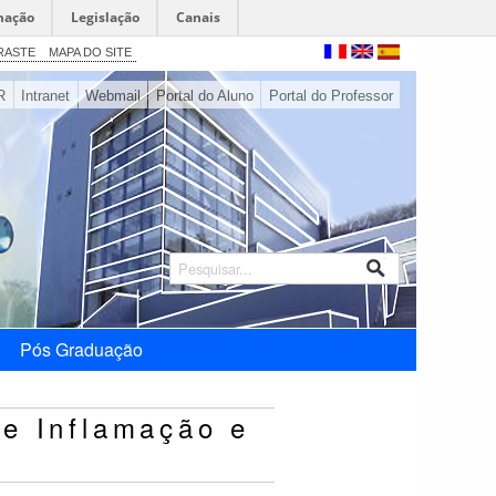
mação
Legislação
Canais
RASTE
MAPA DO SITE
R
Intranet
Webmail
Portal do Aluno
Portal do Professor
Pós Graduação
de Inflamação e