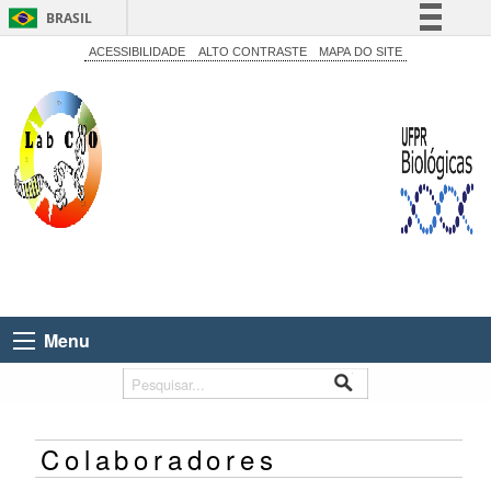
BRASIL
Simplifique!
ACESSIBILIDADE
ALTO CONTRASTE
MAPA DO SITE
Comunica BR
Participe
Acesso à informação
Legislação
Canais
Menu
Colaboradores