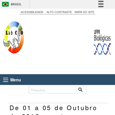
BRASIL
Simplifique!
ACESSIBILIDADE
ALTO CONTRASTE
MAPA DO SITE
Comunica BR
Participe
Acesso à informação
Legislação
Canais
Menu
De 01 a 05 de Outubro