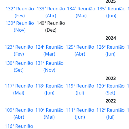
2025
132ª Reunião
133ª Reunião
134ª Reunião
135ª Reunião
(Fev)
(Abr)
(Mai)
(Jun)
139ª Reunião
140ª Reunião
(Nov)
(Dez)
2024
123ª Reunião
124ª Reunião
125ª Reunião
126ª Reunião
1
(Fev)
(Mar)
(Abr)
(Jun)
130ª Reunião
131ª Reunião
(Set)
(Nov)
2023
117ª Reunião
118ª Reunião
119ª Reunião
120ª Reunião
1
(Mai)
(Jun)
(Jul)
(Set)
2022
109ª Reunião
110ª Reunião
111ª Reunião
112ª Reunião
1
(Abr)
(Mai)
(Jun)
(Jul)
116ª Reunião