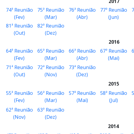
2017
74ª Reunião
75ª Reunião
76ª Reunião
77ª Reunião
(Fev)
(Mar)
(Abr)
(Jun)
81ª Reunião
82ª Reunião
(Out)
(Dez)
2016
64ª Reunião
65ª Reunião
66ª Reunião
67ª Reunião
6
(Fev)
(Mar)
(Abr)
(Mai)
71ª Reunião
72ª Reunião
73ª Reunião
(Out)
(Nov)
(Dez)
2015
55ª Reunião
56ª Reunião
57ª Reunião
58ª Reunião
5
(Fev)
(Mar)
(Mai)
(Jul)
62ª Reunião
63ª Reunião
(Nov)
(Dez)
2014