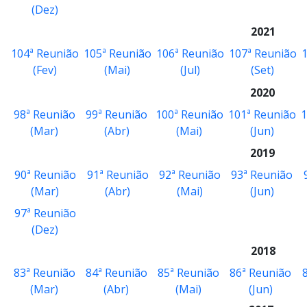
(Dez)
2021
104ª Reunião
105ª Reunião
106ª Reunião
107ª Reunião
1
(Fev)
(Mai)
(Jul)
(Set)
2020
98ª Reunião
99ª Reunião
100ª Reunião
101ª Reunião
1
(Mar)
(Abr)
(Mai)
(Jun)
2019
90ª Reunião
91ª Reunião
92ª Reunião
93ª Reunião
(Mar)
(Abr)
(Mai)
(Jun)
97ª Reunião
(Dez)
2018
83ª Reunião
84ª Reunião
85ª Reunião
86ª Reunião
(Mar)
(Abr)
(Mai)
(Jun)