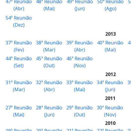
47ª Reunião
48ª Reunião
49ª Reunião
50ª Reunião
5
(Abr)
(Mai)
(Jun)
(Ago)
54ª Reunião
(Dez)
2013
37ª Reunião
38ª Reunião
39ª Reunião
40ª Reunião
4
(Fev)
(Mar)
(Abr)
(Mai)
44ª Reunião
45ª Reunião
46ª Reunião
(Set)
(Out)
(Nov)
2012
31ª Reunião
32ª Reunião
33ª Reunião
34ª Reunião
3
(Mar)
(Abr)
(Mai)
(Jun)
2011
27ª Reunião
28ª Reunião
29ª Reunião
30ª Reunião
(Mai)
(Jun)
(Out)
(Nov)
2010
19ª Reunião
20ª Reunião
21ª Reunião
22ª Reunião
2