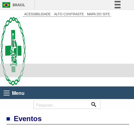
BRASIL
Simplifique!
ACESSIBILIDADE
ALTO CONTRASTE
MAPA DO SITE
Comunica BR
Participe
Acesso à informação
Legislação
Canais
Menu
Eventos