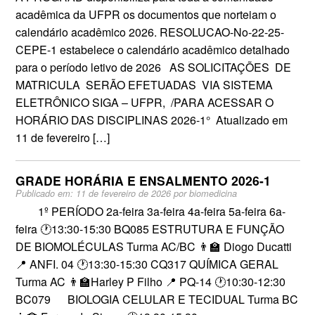
acadêmica da UFPR os documentos que norteiam o
calendário acadêmico 2026. RESOLUCAO-No-22-25-
CEPE-1 estabelece o calendário acadêmico detalhado
para o período letivo de 2026 AS SOLICITAÇÕES DE
MATRICULA SERÃO EFETUADAS VIA SISTEMA
ELETRÔNICO SIGA – UFPR, /PARA ACESSAR O
HORÁRIO DAS DISCIPLINAS 2026-1° Atualizado em
11 de fevereiro […]
GRADE HORÁRIA E ENSALMENTO 2026-1
Publicado em:
11 de fevereiro de 2026
por
biomedicina
1º PERÍODO 2a-feira 3a-feira 4a-feira 5a-feira 6a-
feira 🕐13:30-15:30 BQ085 ESTRUTURA E FUNÇÃO
DE BIOMOLÉCULAS Turma AC/BC 👨‍🏫 Diogo Ducatti
📍 ANFI. 04 🕐13:30-15:30 CQ317 QUÍMICA GERAL
Turma AC 👨‍🏫Harley P Filho 📍 PQ-14 🕐10:30-12:30
BC079 BIOLOGIA CELULAR E TECIDUAL Turma BC