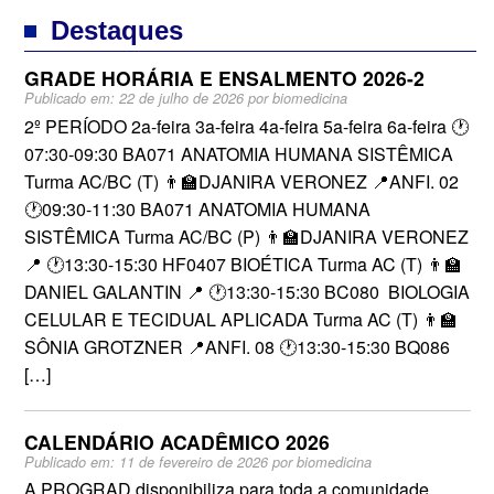
Destaques
GRADE HORÁRIA E ENSALMENTO 2026-2
Publicado em:
22 de julho de 2026
por
biomedicina
2º PERÍODO 2a-feira 3a-feira 4a-feira 5a-feira 6a-feira 🕐
07:30-09:30 BA071 ANATOMIA HUMANA SISTÊMICA
Turma AC/BC (T) 👨‍🏫DJANIRA VERONEZ 📍ANFI. 02
🕐09:30-11:30 BA071 ANATOMIA HUMANA
SISTÊMICA Turma AC/BC (P) 👨‍🏫DJANIRA VERONEZ
📍 🕐13:30-15:30 HF0407 BIOÉTICA Turma AC (T) 👨‍🏫
DANIEL GALANTIN 📍 🕐13:30-15:30 BC080 BIOLOGIA
CELULAR E TECIDUAL APLICADA Turma AC (T) 👨‍🏫
SÔNIA GROTZNER 📍ANFI. 08 🕐13:30-15:30 BQ086
[…]
CALENDÁRIO ACADÊMICO 2026
Publicado em:
11 de fevereiro de 2026
por
biomedicina
A PROGRAD disponibiliza para toda a comunidade