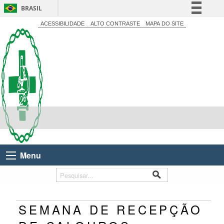
BRASIL
Simplifique!
ACESSIBILIDADE
ALTO CONTRASTE
MAPA DO SITE
Comunica BR
Participe
Acesso à informação
Legislação
Canais
Menu
SEMANA DE RECEPÇÃO