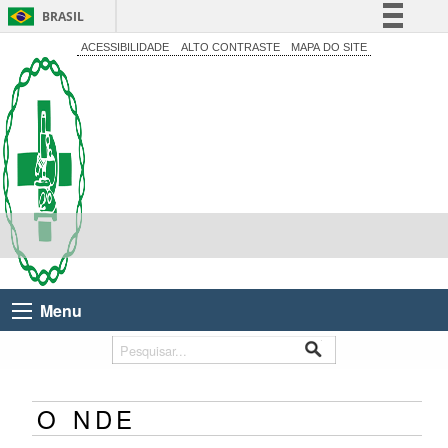
BRASIL
Simplifique!
ACESSIBILIDADE
ALTO CONTRASTE
MAPA DO SITE
Comunica BR
Participe
Acesso à informação
Legislação
Canais
Menu
O NDE