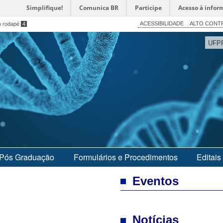
Simplifique!
Comunica BR
Participe
Acesso à infor
ACESSIBILIDADE
ALTO CONT
o rodapé
4
UFP
Pós Graduação
Formulários e Procedimentos
Editais
Eventos
Notícias