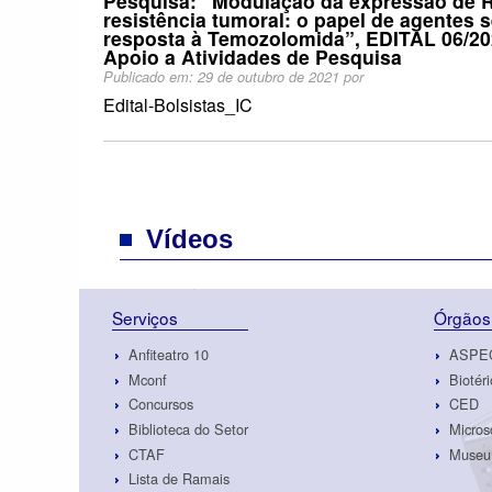
Pesquisa: “Modulação da expressão de
resistência tumoral: o papel de agentes 
resposta à Temozolomida”, EDITAL 06/
Apoio a Atividades de Pesquisa
Publicado em:
29 de outubro de 2021
por
Edital-Bolsistas_IC
Vídeos
Serviços
Órgãos
Anfiteatro 10
ASPE
Mconf
Biotéri
Concursos
CED
Biblioteca do Setor
Micros
CTAF
Museu 
Lista de Ramais