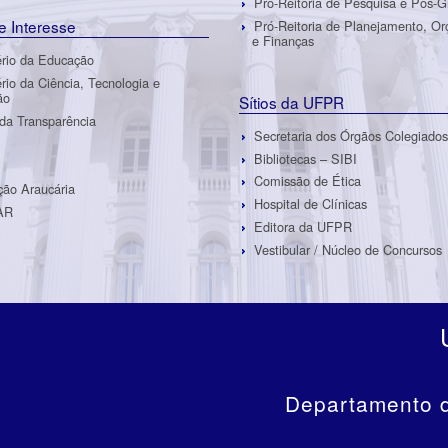
Pró-Reitoria de Pesquisa e Pós-
de Interesse
Pró-Reitoria de Planejamento, O
e Finanças
ério da Educação
ério da Ciência, Tecnologia e
ão
Sítios da UFPR
 da Transparência
Secretaria dos Órgãos Colegiados
Bibliotecas – SIBI
Comissão de Ética
ão Araucária
Hospital de Clínicas
AR
Editora da UFPR
Vestibular / Núcleo de Concursos
Departamento d