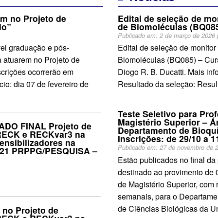
em no Projeto de
Edital de seleção de mo
do”
de Biomoléculas (BQ085
Publicado em:
2 de março de 2026
vel graduação e pós-
Edital de seleção de monitor
 atuarem no Projeto de
Biomoléculas (BQ085) – Curs
scrições ocorrerão em
Diogo R. B. Ducatti. Mais 
io: dia 07 de fevereiro de
Resultado da seleção: Result
Teste Seletivo para Pro
Magistério Superior – 
TADO FINAL Projeto de
Departamento de Bioquí
 RECK e RECKvar3 na
Inscrições: de 29/10 a 1
sensibilizadores na
Publicado em:
27 de novembro de 
2021 PRPPG/PESQUISA –
Estão publicados no final da 
destinado ao provimento de 0
de Magistério Superior, com 
semanais, para o Departamen
de Ciências Biológicas da U
r no Projeto de