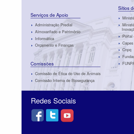
Sítios 
Serviços de Apoio
Minist
Administração Predial
Minist
Inovaç
Almoxarifado e Patrimônio
Portal
Informática
Capes
Orçamento e Finanças
Cnpq
Fundaç
Comissões
FUNP
Comissão de Ética do Uso de Animais
Comissão Interna de Biosegurança
Redes Sociais