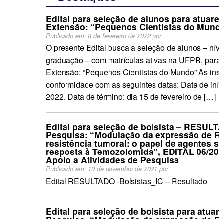
Edital para seleção de alunos para atuar
Extensão: “Pequenos Cientistas do Mun
Publicado em:
8 de fevereiro de 2022
por
O presente Edital busca a seleção de alunos – ní
graduação – com matrículas ativas na UFPR, para
Extensão: “Pequenos Cientistas do Mundo” As in
conformidade com as seguintes datas: Data de iníc
2022. Data de término: dia 15 de fevereiro de […]
Edital para seleção de bolsista – RESUL
Pesquisa: “Modulação da expressão de
resistência tumoral: o papel de agentes 
resposta à Temozolomida”, EDITAL 06/
Apoio a Atividades de Pesquisa
Publicado em:
10 de novembro de 2021
por
Edital RESULTADO -Bolsistas_IC – Resultado
Edital para seleção de bolsista para atua