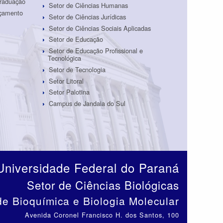
Graduação
Setor de Ciências Humanas
rçamento
Setor de Ciências Jurídicas
Setor de Ciências Sociais Aplicadas
Setor de Educação
Setor de Educação Profissional e
Tecnológica
Setor de Tecnologia
Setor Litoral
Setor Palotina
Campus de Jandaia do Sul
Universidade Federal do Paraná
Setor de Ciências Biológicas
e Bioquímica e Biologia Molecular
Avenida Coronel Francisco H. dos Santos, 100