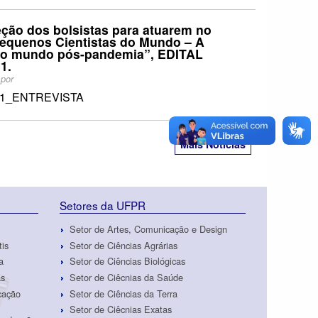
ão dos bolsistas para atuarem no
Pequenos Cientistas do Mundo – A
 no mundo pós-pandemia”, EDITAL
1.
1
por
021_ENTREVISTA
Mais Notícias
Setores da UFPR
Setor de Artes, Comunicação e Design
tis
Setor de Ciências Agrárias
a
Setor de Ciências Biológicas
as
Setor de Ciêcnias da Saúde
cação
Setor de Ciências da Terra
Setor de Ciêcnias Exatas