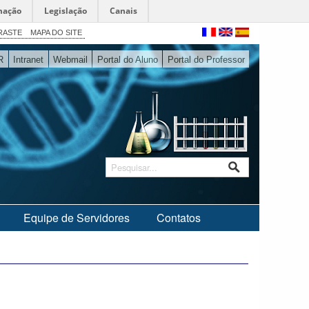
mação
Legislação
Canais
RASTE
MAPA DO SITE
R
Intranet
Webmail
Portal do Aluno
Portal do Professor
Equipe de Servidores
Contatos