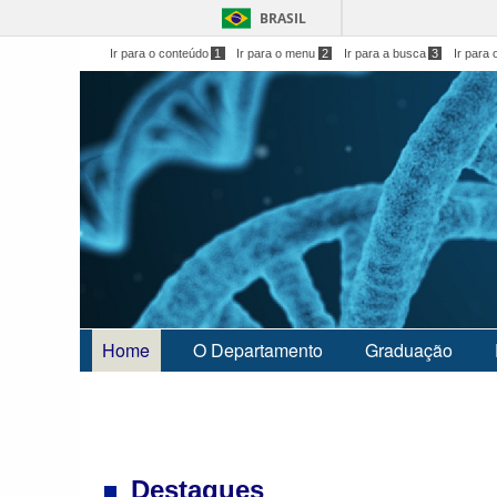
BRASIL
Ir para o conteúdo
1
Ir para o menu
2
Ir para a busca
3
Ir para 
Home
O Departamento
Graduação
Destaques