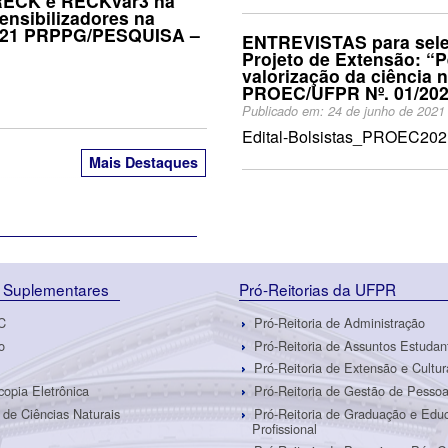
 RECK e RECKvar3 na
sensibilizadores na
2021 PRPPG/PESQUISA –
ENTREVISTAS para seleç
Projeto de Extensão: “
valorização da ciência
PROEC/UFPR Nº. 01/202
Publicado em:
24 de junho de 202
Edital-Bolsistas_PROEC2
Mais Destaques
 Suplementares
Pró-Reitorias da UFPR
C
Pró-Reitoria de Administração
o
Pró-Reitoria de Assuntos Estudan
Pró-Reitoria de Extensão e Cultur
copia Eletrônica
Pró-Reitoria de Gestão de Pesso
de Ciências Naturais
Pró-Reitoria de Graduação e Edu
Profissional