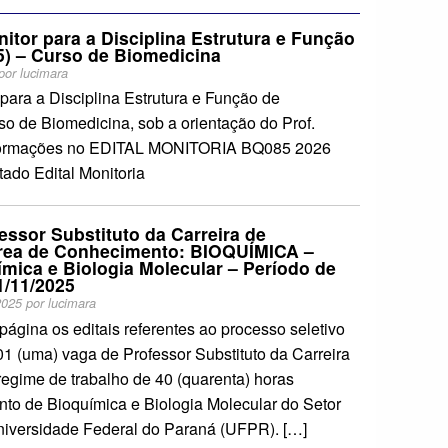
nitor para a Disciplina Estrutura e Função
) – Curso de Biomedicina
por
lucimara
 para a Disciplina Estrutura e Função de
o de Biomedicina, sob a orientação do Prof.
informações no EDITAL MONITORIA BQ085 2026
ado Edital Monitoria
fessor Substituto da Carreira de
Área de Conhecimento: BIOQUÍMICA –
mica e Biologia Molecular – Período de
1/11/2025
2025
por
lucimara
página os editais referentes ao processo seletivo
1 (uma) vaga de Professor Substituto da Carreira
regime de trabalho de 40 (quarenta) horas
to de Bioquímica e Biologia Molecular do Setor
niversidade Federal do Paraná (UFPR). […]