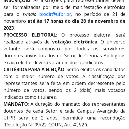
INSCRIÇÕES
: As inscrições para representantes devem
ser formalizadas por meio de manifestação eletrônica
para o
e-mail
:
biodir@ufpr.br
, no período de 21 de
novembro
até às 17 horas do dia 28 de novembro de
2023
.
PROCESSO ELEITORAL
: O processo eleitoral será
realizado através de
votação eletrônica
. O universo
votante será composto por todos os servidores
docentes ativos lotados no Setor de Ciências Biológicas
e cada eleitor deverá votar em dois candidatos.
CRITÉRIOS PARA A ELEIÇÃO
: Serão eleitos os candidatos
com o maior número de votos. A classificação dos
representantes será feita em ordem decrescente pelo
número de votos, sendo os 2 (dois) mais votados
indicados como titulares.
MANDATO
: A duração do mandato dos representantes
docentes de cada Setor e cada Campus Avançado da
UFPR será de 2 anos, permitida uma recondução
(Resolução Nº 09/22-COUN, Art. 4º, §2º).