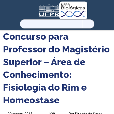
Pesquisar
por:
Concurso para
Professor do Magistério
Superior – Área de
Conhecimento:
Fisiologia do Rim e
Homeostase
23 março, 2015
11:28
Por Direção do Setor