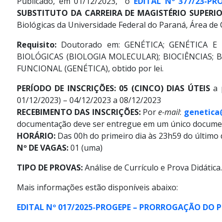
Publicado, em 01/12/2023, o
EDITAL Nº 377/23-PR
SUBSTITUTO DA CARREIRA DE MAGISTÉRIO SUPERIO
Biológicas da Universidade Federal do Paraná, Área d
Requisito:
Doutorado em: GENÉTICA; GENÉTICA E B
BIOLÓGICAS (BIOLOGIA MOLECULAR); BIOCIÊNCIAS;
FUNCIONAL (GENÉTICA), obtido por lei.
PERÍODO DE INSCRIÇÕES: 05 (CINCO) DIAS ÚTEIS
a p
01/12/2023) – 04/12/2023 a 08/12/2023
RECEBIMENTO DAS INSCRIÇÕES:
Por
e-mail
:
genetica
documentação deve ser entregue em um único documen
HORÁRIO:
Das 00h do primeiro dia às 23h59 do último d
Nº DE VAGAS:
01 (uma)
TIPO DE PROVAS:
Análise de Currículo e Prova Didática
Mais informações estão disponíveis abaixo:
EDITAL Nº 017/2025-PROGEPE – PRORROGAÇÃO DO P