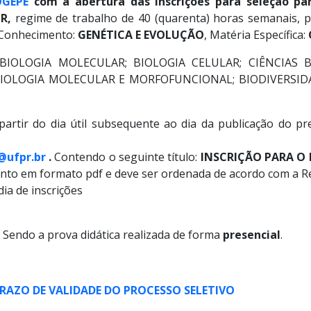
OGEPE
com a abertura d
as inscrições para seleção 
R,
regime de trabalho de 40 (quarenta) horas semanais, p
e Conhecimento:
GENÉTICA E EVOLUÇÃO
, Matéria Específica:
IOLOGIA MOLECULAR; BIOLOGIA CELULAR; CIÊNCIAS BI
 BIOLOGIA MOLECULAR E MORFOFUNCIONAL; BIODIVERSID
artir do dia útil subsequente ao dia da publicação do pre
@ufpr.br
.
Contendo o seguinte título:
INSCRIÇÃO PARA O 
to em formato pdf e deve ser ordenada de acordo com a R
ia de inscrições
. Sendo a prova didática realizada de forma
presencial
.
RAZO DE VALIDADE DO PROCESSO SELETIVO