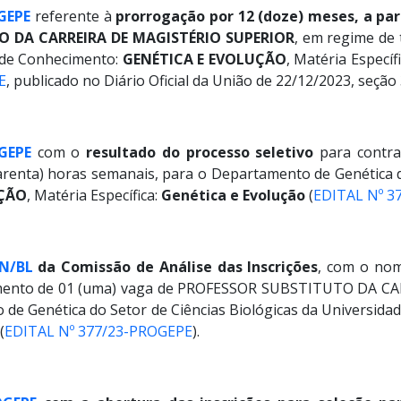
GEPE
referente à
prorrogação por 12 (doze) meses, a par
O DA CARREIRA DE MAGISTÉRIO SUPERIOR
, em regime de 
a de Conhecimento:
GENÉTICA E EVOLUÇÃO
, Matéria Específ
E
, publicado no Diário Oficial da União de 22/12/2023, seção 
GEPE
com o
resultado do processo seletivo
para contr
arenta) horas semanais, para o Departamento de Genética d
UÇÃO
, Matéria Específica:
Genética e Evolução
(
EDITAL Nº 3
EN/BL
da Comissão de Análise das Inscrições
, com o nom
ovimento de 01 (uma) vaga de PROFESSOR SUBSTITUTO DA C
 de Genética do Setor de Ciências Biológicas da Universida
(
EDITAL Nº 377/23-PROGEPE
).