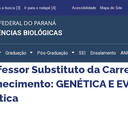
a a busca [3]
Ir para o rodapé [4]
Acessibilidade
Mapa do Site
FEDERAL DO PARANÁ
ÊNCIAS BIOLÓGICAS
Graduação
Pós-Graduação
SEI
Ensalamento
ANF
fessor Substituto da Carr
nhecimento: GENÉTICA E 
tica