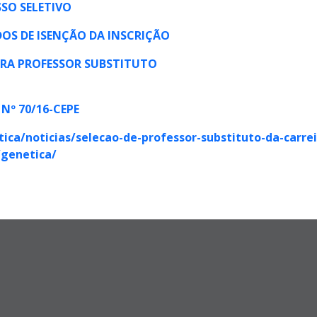
SSO SELETIVO
DOS DE ISENÇÃO DA INSCRIÇÃO
PARA PROFESSOR SUBSTITUTO
º 70/16-CEPE
etica/noticias/selecao-de-professor-substituto-da-carre
/genetica/