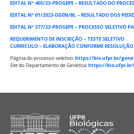
EDITAL Nº 405/23-PROGEPE – RESULTADO DO PROCE
EDITAL Nº 01/2023-DGEN/BL – RESULTADO DOS PEDI
EDITAL Nº 377/23-PROGEPE – PROCESSO SELETIVO 
REQUERIMENTO DE INSCRIÇÃO – TESTE SELETIVO
CURRÍCULO – ELABORAÇÃO CONFORME RESOLUÇÃO N
Página do processo seletivo:
https://bio.ufpr.br/gen
Site
do Departamento de Genética:
https://bio.ufpr.br