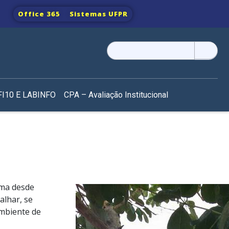
Office 365
Sistemas UFPR
Pesquisar
por:
I10 E LABINFO
CPA – Avaliação Institucional
ama desde
alhar, se
ambiente de