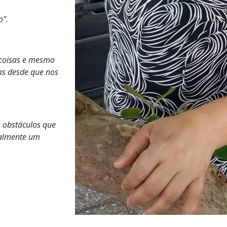
o”.
 coisas e mesmo
as desde que nos
s obstáculos que
ealmente um