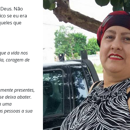
e Deus. Não
ico se eu era
queles que
que a vida nos
lia, coragem de
iamente presentes,
e deixa abater.
om uma
as pessoas a sua