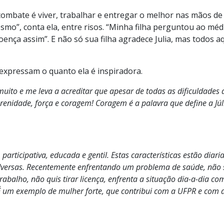
 combate é viver, trabalhar e entregar o melhor nas mãos d
smo”, conta ela, entre risos. “Minha filha perguntou ao méd
oença assim”. E não só sua filha agradece Julia, mas todos a
expressam o quanto ela é inspiradora.
muito e me leva a acreditar que apesar de todas as dificuldades 
renidade, força e coragem! Coragem é a palavra que define a Jú
 participativa, educada e gentil. Estas características estão diar
versas. Recentemente enfrentando um problema de saúde, não s
abalho, não quis tirar licença, enfrenta a situação dia-a-dia c
 É um exemplo de mulher forte, que contribui com a UFPR e com 