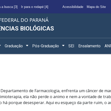
a a busca [3]
Ir para o rodapé [4]
Acessibilidade
Mapa do Site
FEDERAL DO PARANÁ
ÊNCIAS BIOLÓGICAS
Graduação
Pós-Graduação
SEI
Ensalamento
ANF
ua no Departamento de Farmacologia, enfrenta um câncer de m
ioterapia, ela não perde o animo e nem a vontade de trab
 há porque desesperar. Aqui eu esqueço da parte ruim, o 