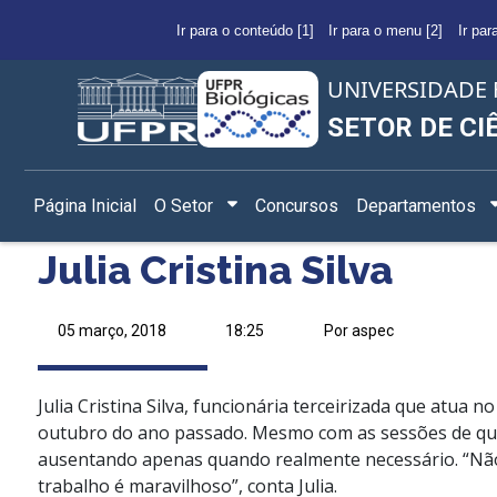
Ir para o conteúdo [1]
Ir para o menu [2]
Ir par
UNIVERSIDADE 
SETOR DE CI
Página Inicial
O Setor
Concursos
Departamentos
Julia Cristina Silva
05 março, 2018
18:25
Por aspec
Julia Cristina Silva, funcionária terceirizada que at
outubro do ano passado. Mesmo com as sessões de quim
ausentando apenas quando realmente necessário. “Não
trabalho é maravilhoso”, conta Julia.