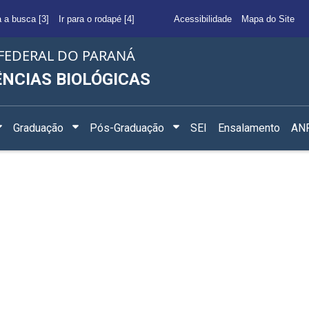
a a busca [3]
Ir para o rodapé [4]
Acessibilidade
Mapa do Site
FEDERAL DO PARANÁ
ÊNCIAS BIOLÓGICAS
Graduação
Pós-Graduação
SEI
Ensalamento
ANF