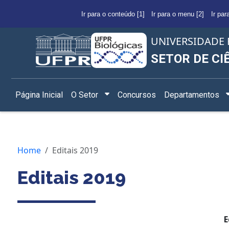
Ir para o conteúdo [1]
Ir para o menu [2]
Ir par
UNIVERSIDADE 
SETOR DE CI
Página Inicial
O Setor
Concursos
Departamentos
Home
Editais 2019
Editais 2019
E