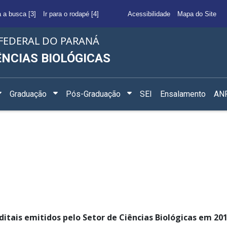
a a busca [3]
Ir para o rodapé [4]
Acessibilidade
Mapa do Site
FEDERAL DO PARANÁ
ÊNCIAS BIOLÓGICAS
Graduação
Pós-Graduação
SEI
Ensalamento
ANF
ditais emitidos pelo Setor de Ciências Biológicas em 20