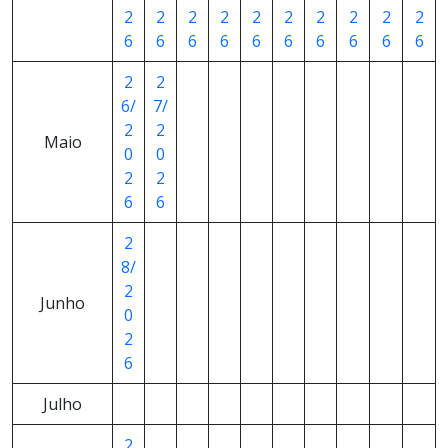
2
2
2
2
2
2
2
2
2
2
6
6
6
6
6
6
6
6
6
6
2
2
6/
7/
2
2
Maio
0
0
2
2
6
6
2
8/
2
Junho
0
2
6
Julho
2