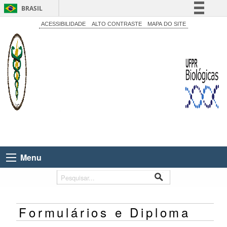
BRASIL
Simplifique!
ACESSIBILIDADE
ALTO CONTRASTE
MAPA DO SITE
Comunica BR
Participe
Acesso à informação
Legislação
Canais
Menu
Formulários e Diploma