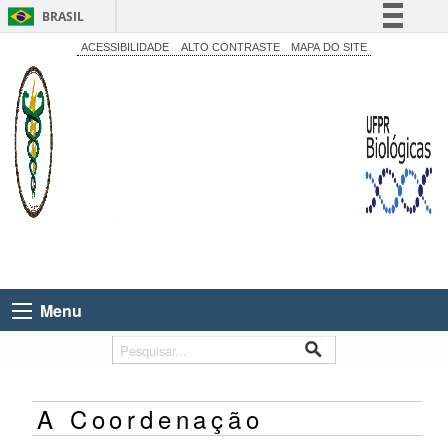
BRASIL
Simplifique!
ACESSIBILIDADE
ALTO CONTRASTE
MAPA DO SITE
Comunica BR
Participe
Acesso à informação
Legislação
Canais
Menu
A Coordenação