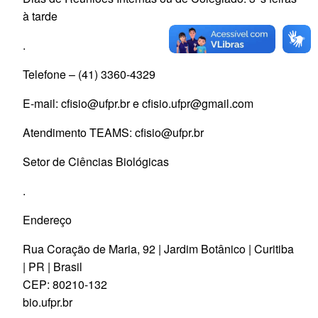
à tarde
.
Telefone – (41) 3360-4329
E-mail: cfisio@ufpr.br e cfisio.ufpr@gmail.com
Atendimento TEAMS: cfisio@ufpr.br
Setor de Ciências Biológicas
.
Endereço
Rua Coração de Maria, 92 | Jardim Botânico | Curitiba
| PR | Brasil
CEP: 80210-132
bio.ufpr.br