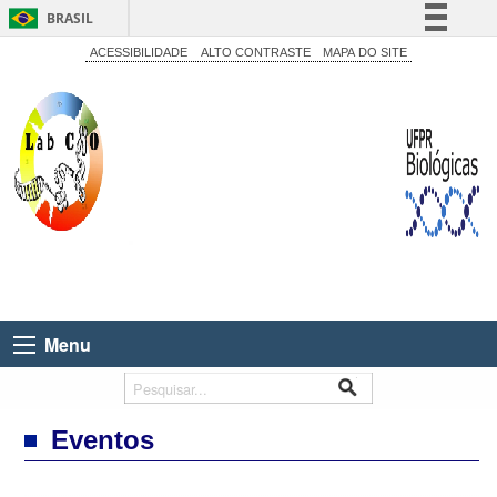
BRASIL
Simplifique!
ACESSIBILIDADE
ALTO CONTRASTE
MAPA DO SITE
Comunica BR
Participe
Acesso à informação
Legislação
Canais
Menu
Eventos