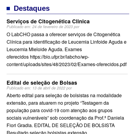
Destaques
Serviços de Citogenética Clinica
Publicado em:
24 de fevereiro de 2023
por
O LabCHO passa a oferecer serviços de Citogenética
Clínica para identificação de Leucemia Linfoide Aguda e
Leucemia Mieloide Aguda. Exames
oferecidos https://bio.ufpr.br/labcho/wp-
content/uploads/sites/48/2023/02/Exames-oferecidos.pdf
Edital de seleção de Bolsas
Publicado em:
13 de abril de 2022
por
Aberto edital para seleção de bolsistas na modalidade
extensão, para atuarem no projeto “Testagem da
população para covid-19 com atenção aos grupos
sociais vulneráveis” sob coordenação da Prof.ª Daniela
Fiori Gradia. EDITAL DE SELEÇÃO DE BOLSISTA
Resultado seleção bolsistas extensão